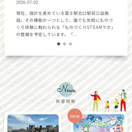
2026.07.02
北口のペ
このペ
8年6月
けて令
現在、設計を進めている富士駅北口駅前公益施
用できな
に関す
設。その機能の一つとして、誰でも気軽にものづ
制状況 
くり体験に触れられる「ものづくりSTEAMラボ」
の整備を予定しています。「...
News
新着情報
new