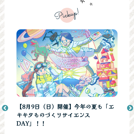
Pickup!
ーの停
【8月9日（日）開催】今年の夏も「エ
富士
て
キキタものづくりサイエンス
事・
DAY」！！
2026.06