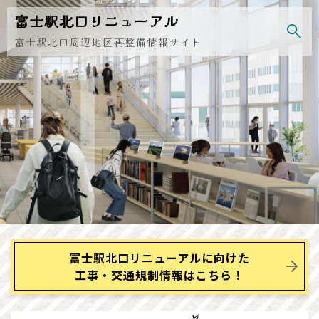
Skip
富士駅北口
リニューアル
to
content
富士駅北口周辺地区再整備情報サイト
富士駅北口リニューアルに向けた
工事・交通規制情報はこちら！